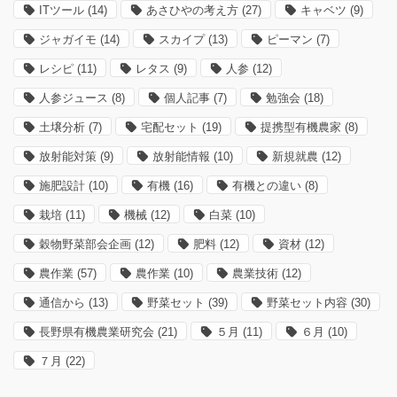
ITツール
(14)
あさひやの考え方
(27)
キャベツ
(9)
ジャガイモ
(14)
スカイプ
(13)
ピーマン
(7)
レシピ
(11)
レタス
(9)
人参
(12)
人参ジュース
(8)
個人記事
(7)
勉強会
(18)
土壌分析
(7)
宅配セット
(19)
提携型有機農家
(8)
放射能対策
(9)
放射能情報
(10)
新規就農
(12)
施肥設計
(10)
有機
(16)
有機との違い
(8)
栽培
(11)
機械
(12)
白菜
(10)
穀物野菜部会企画
(12)
肥料
(12)
資材
(12)
農作業
(57)
農作業
(10)
農業技術
(12)
通信から
(13)
野菜セット
(39)
野菜セット内容
(30)
長野県有機農業研究会
(21)
５月
(11)
６月
(10)
７月
(22)