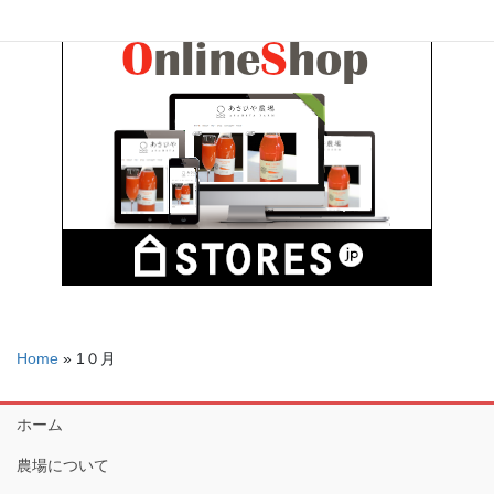
Home
»
1０月
ホーム
農場について