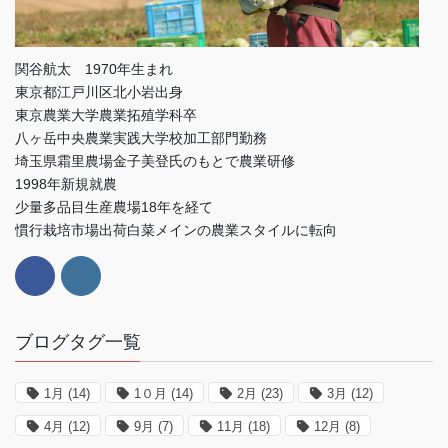
関谷航太 1970年生まれ
東京都江戸川区北小岩出身
東京農業大学農業拓殖学科卒
八ヶ岳中央農業実践大学校加工部門勤務
埼玉県霜里農場金子美登氏のもとで農業研修
1998年新規就農
少量多品目生産農場18年を経て
慣行栽培市場出荷白菜メインの農業スタイルに転向
ブログタグ一覧
1月
(14)
1０月
(14)
2月
(23)
3月
(12)
4月
(12)
9月
(7)
11月
(18)
12月
(8)