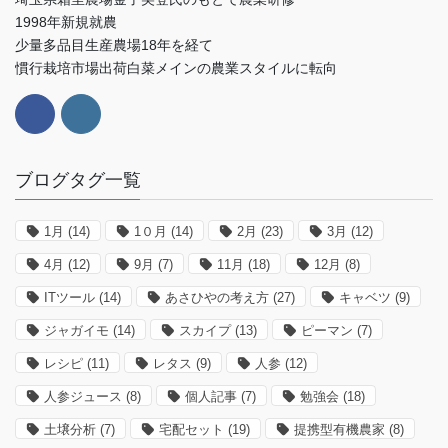
1998年新規就農
少量多品目生産農場18年を経て
慣行栽培市場出荷白菜メインの農業スタイルに転向
ブログタグ一覧
1月
(14)
1０月
(14)
2月
(23)
3月
(12)
4月
(12)
9月
(7)
11月
(18)
12月
(8)
ITツール
(14)
あさひやの考え方
(27)
キャベツ
(9)
ジャガイモ
(14)
スカイプ
(13)
ピーマン
(7)
レシピ
(11)
レタス
(9)
人参
(12)
人参ジュース
(8)
個人記事
(7)
勉強会
(18)
土壌分析
(7)
宅配セット
(19)
提携型有機農家
(8)