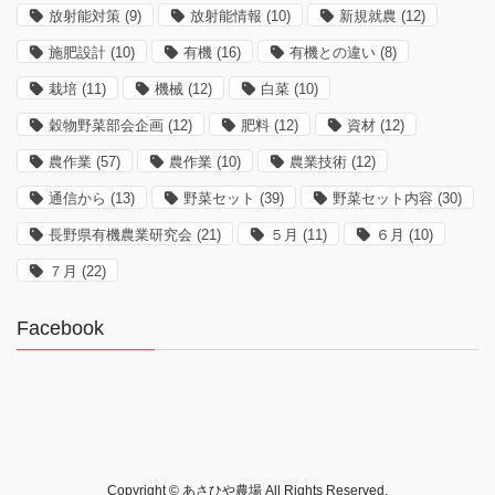
放射能対策
(9)
放射能情報
(10)
新規就農
(12)
施肥設計
(10)
有機
(16)
有機との違い
(8)
栽培
(11)
機械
(12)
白菜
(10)
穀物野菜部会企画
(12)
肥料
(12)
資材
(12)
農作業
(57)
農作業
(10)
農業技術
(12)
通信から
(13)
野菜セット
(39)
野菜セット内容
(30)
長野県有機農業研究会
(21)
５月
(11)
６月
(10)
７月
(22)
Facebook
Copyright © あさひや農場 All Rights Reserved.