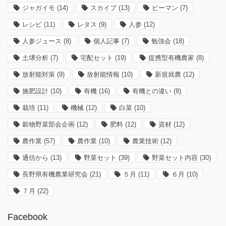
ジャガイモ
(14)
スカイプ
(13)
ピーマン
(7)
レシピ
(11)
レタス
(9)
人参
(12)
人参ジュース
(8)
個人記事
(7)
勉強会
(18)
土壌分析
(7)
宅配セット
(19)
提携型有機農家
(8)
放射能対策
(9)
放射能情報
(10)
新規就農
(12)
施肥設計
(10)
有機
(16)
有機との違い
(8)
栽培
(11)
機械
(12)
白菜
(10)
穀物野菜部会企画
(12)
肥料
(12)
資材
(12)
農作業
(57)
農作業
(10)
農業技術
(12)
通信から
(13)
野菜セット
(39)
野菜セット内容
(30)
長野県有機農業研究会
(21)
５月
(11)
６月
(10)
７月
(22)
Facebook