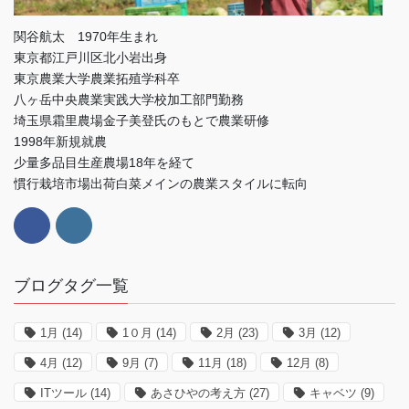
関谷航太 1970年生まれ
東京都江戸川区北小岩出身
東京農業大学農業拓殖学科卒
八ヶ岳中央農業実践大学校加工部門勤務
埼玉県霜里農場金子美登氏のもとで農業研修
1998年新規就農
少量多品目生産農場18年を経て
慣行栽培市場出荷白菜メインの農業スタイルに転向
ブログタグ一覧
1月
(14)
1０月
(14)
2月
(23)
3月
(12)
4月
(12)
9月
(7)
11月
(18)
12月
(8)
ITツール
(14)
あさひやの考え方
(27)
キャベツ
(9)