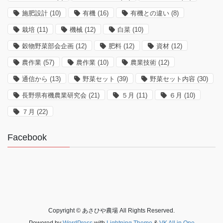
施肥設計
(10)
有機
(16)
有機との違い
(8)
栽培
(11)
機械
(12)
白菜
(10)
穀物野菜部会企画
(12)
肥料
(12)
資材
(12)
農作業
(57)
農作業
(10)
農業技術
(12)
通信から
(13)
野菜セット
(39)
野菜セット内容
(30)
長野県有機農業研究会
(21)
５月
(11)
６月
(10)
７月
(22)
Facebook
Copyright © あさひや農場 All Rights Reserved.
Powered by
WordPress
with
Lightning Theme
&
VK All in One