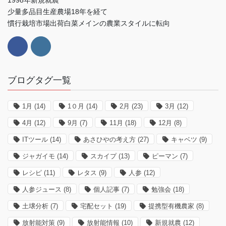
1998年新規就農
少量多品目生産農場18年を経て
慣行栽培市場出荷白菜メインの農業スタイルに転向
ブログタグ一覧
1月
(14)
1０月
(14)
2月
(23)
3月
(12)
4月
(12)
9月
(7)
11月
(18)
12月
(8)
ITツール
(14)
あさひやの考え方
(27)
キャベツ
(9)
ジャガイモ
(14)
スカイプ
(13)
ピーマン
(7)
レシピ
(11)
レタス
(9)
人参
(12)
人参ジュース
(8)
個人記事
(7)
勉強会
(18)
土壌分析
(7)
宅配セット
(19)
提携型有機農家
(8)
放射能対策
(9)
放射能情報
(10)
新規就農
(12)