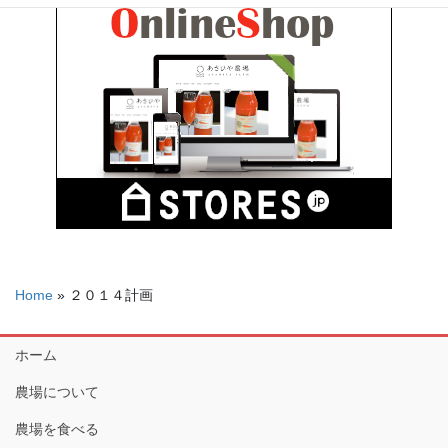
Home
»
２０１４計画
ホーム
農場について
農場を食べる