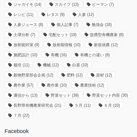
ジャガイモ
(14)
スカイプ
(13)
ピーマン
(7)
レシピ
(11)
レタス
(9)
人参
(12)
人参ジュース
(8)
個人記事
(7)
勉強会
(18)
土壌分析
(7)
宅配セット
(19)
提携型有機農家
(8)
放射能対策
(9)
放射能情報
(10)
新規就農
(12)
施肥設計
(10)
有機
(16)
有機との違い
(8)
栽培
(11)
機械
(12)
白菜
(10)
穀物野菜部会企画
(12)
肥料
(12)
資材
(12)
農作業
(57)
農作業
(10)
農業技術
(12)
通信から
(13)
野菜セット
(39)
野菜セット内容
(30)
長野県有機農業研究会
(21)
５月
(11)
６月
(10)
７月
(22)
Facebook