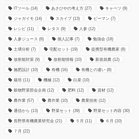
ITツール
(14)
あさひやの考え方
(27)
キャベツ
(9)
ジャガイモ
(14)
スカイプ
(13)
ピーマン
(7)
レシピ
(11)
レタス
(9)
人参
(12)
人参ジュース
(8)
個人記事
(7)
勉強会
(18)
土壌分析
(7)
宅配セット
(19)
提携型有機農家
(8)
放射能対策
(9)
放射能情報
(10)
新規就農
(12)
施肥設計
(10)
有機
(16)
有機との違い
(8)
栽培
(11)
機械
(12)
白菜
(10)
穀物野菜部会企画
(12)
肥料
(12)
資材
(12)
農作業
(57)
農作業
(10)
農業技術
(12)
通信から
(13)
野菜セット
(39)
野菜セット内容
(30)
長野県有機農業研究会
(21)
５月
(11)
６月
(10)
７月
(22)