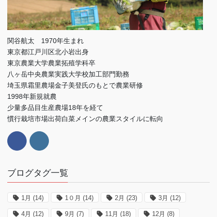
関谷航太 1970年生まれ
東京都江戸川区北小岩出身
東京農業大学農業拓殖学科卒
八ヶ岳中央農業実践大学校加工部門勤務
埼玉県霜里農場金子美登氏のもとで農業研修
1998年新規就農
少量多品目生産農場18年を経て
慣行栽培市場出荷白菜メインの農業スタイルに転向
ブログタグ一覧
1月
(14)
1０月
(14)
2月
(23)
3月
(12)
4月
(12)
9月
(7)
11月
(18)
12月
(8)