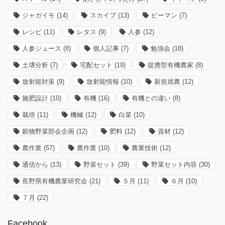
ジャガイモ
(14)
スカイプ
(13)
ピーマン
(7)
レシピ
(11)
レタス
(9)
人参
(12)
人参ジュース
(8)
個人記事
(7)
勉強会
(18)
土壌分析
(7)
宅配セット
(19)
提携型有機農家
(8)
放射能対策
(9)
放射能情報
(10)
新規就農
(12)
施肥設計
(10)
有機
(16)
有機との違い
(8)
栽培
(11)
機械
(12)
白菜
(10)
穀物野菜部会企画
(12)
肥料
(12)
資材
(12)
農作業
(57)
農作業
(10)
農業技術
(12)
通信から
(13)
野菜セット
(39)
野菜セット内容
(30)
長野県有機農業研究会
(21)
５月
(11)
６月
(10)
７月
(22)
Facebook