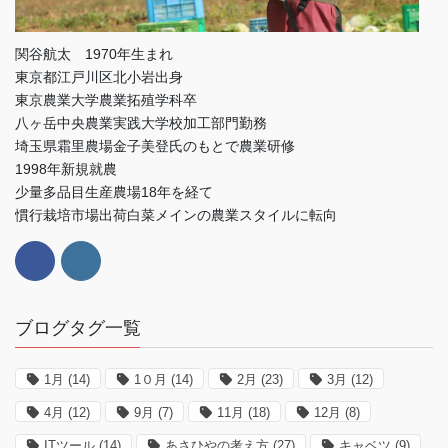
関谷航太 1970年生まれ
東京都江戸川区北小岩出身
東京農業大学農業拓殖学科卒
八ヶ岳中央農業実践大学校加工部門勤務
埼玉県霜里農場金子美登氏のもとで農業研修
1998年新規就農
少量多品目生産農場18年を経て
慣行栽培市場出荷白菜メインの農業スタイルに転向
ブログタグ一覧
1月
(14)
1０月
(14)
2月
(23)
3月
(12)
4月
(12)
9月
(7)
11月
(18)
12月
(8)
ITツール
(14)
あさひやの考え方
(27)
キャベツ
(9)