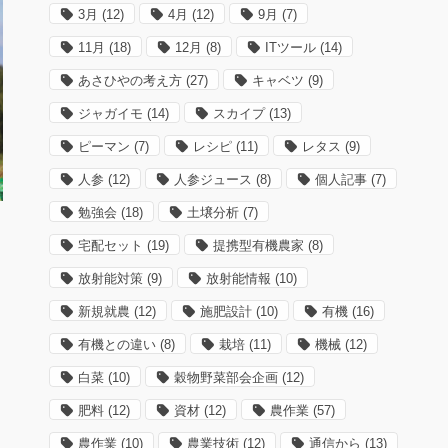
3月
(12)
4月
(12)
9月
(7)
11月
(18)
12月
(8)
ITツール
(14)
あさひやの考え方
(27)
キャベツ
(9)
ジャガイモ
(14)
スカイプ
(13)
ピーマン
(7)
レシピ
(11)
レタス
(9)
人参
(12)
人参ジュース
(8)
個人記事
(7)
勉強会
(18)
土壌分析
(7)
宅配セット
(19)
提携型有機農家
(8)
放射能対策
(9)
放射能情報
(10)
新規就農
(12)
施肥設計
(10)
有機
(16)
有機との違い
(8)
栽培
(11)
機械
(12)
白菜
(10)
穀物野菜部会企画
(12)
向
肥料
(12)
資材
(12)
農作業
(57)
農作業
(10)
農業技術
(12)
通信から
(13)