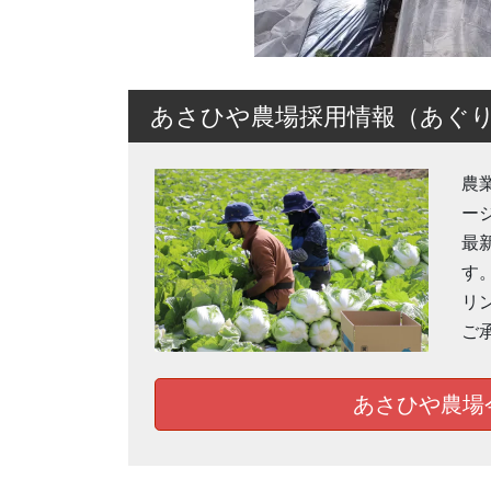
あさひや農場採用情報（あぐ
農
ー
最
す
リ
ご
あさひや農場