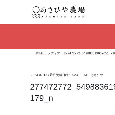
コ
ナ
ン
ビ
テ
ゲ
ン
ー
ツ
シ
へ
ョ
ス
ン
キ
に
ッ
移
HOME
メディア
277472772_549883619662051_79
プ
動
2023-02-13
/ 最終更新日時 :
2023-02-13
あさひや
277472772_54988361
179_n