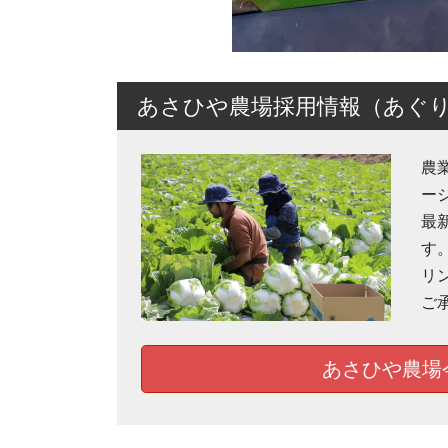
あさひや農場採用情報（あぐ
農
ー
最
す
リ
ご
あさひや農場