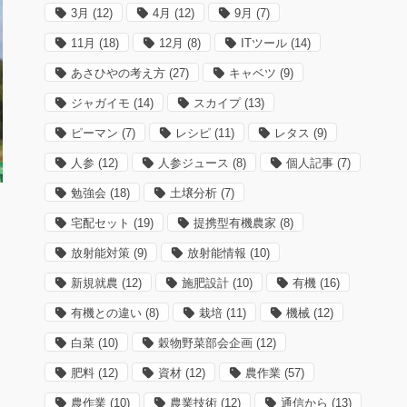
3月
(12)
4月
(12)
9月
(7)
11月
(18)
12月
(8)
ITツール
(14)
あさひやの考え方
(27)
キャベツ
(9)
ジャガイモ
(14)
スカイプ
(13)
ピーマン
(7)
レシピ
(11)
レタス
(9)
人参
(12)
人参ジュース
(8)
個人記事
(7)
勉強会
(18)
土壌分析
(7)
宅配セット
(19)
提携型有機農家
(8)
放射能対策
(9)
放射能情報
(10)
新規就農
(12)
施肥設計
(10)
有機
(16)
有機との違い
(8)
栽培
(11)
機械
(12)
白菜
(10)
穀物野菜部会企画
(12)
向
肥料
(12)
資材
(12)
農作業
(57)
農作業
(10)
農業技術
(12)
通信から
(13)