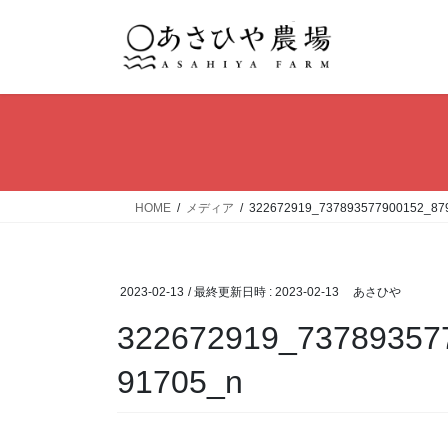
コ
ナ
ン
ビ
テ
ゲ
ン
ー
ツ
シ
へ
ョ
ス
ン
キ
に
ッ
移
HOME
メディア
322672919_737893577900152_87
プ
動
2023-02-13
/ 最終更新日時 :
2023-02-13
あさひや
322672919_73789357
91705_n