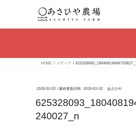
コ
ナ
ン
ビ
テ
ゲ
ン
ー
ツ
シ
へ
ョ
ス
ン
キ
に
ッ
移
HOME
メディア
625328093_18040819406720827_
プ
動
2026-02-02
/ 最終更新日時 :
2026-02-02
あさひや
625328093_18040819
240027_n