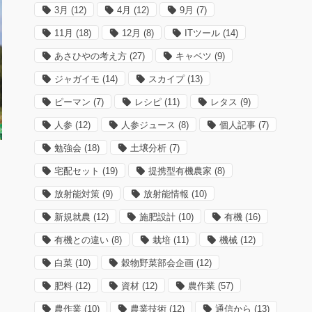
3月
(12)
4月
(12)
9月
(7)
11月
(18)
12月
(8)
ITツール
(14)
あさひやの考え方
(27)
キャベツ
(9)
ジャガイモ
(14)
スカイプ
(13)
ピーマン
(7)
レシピ
(11)
レタス
(9)
人参
(12)
人参ジュース
(8)
個人記事
(7)
勉強会
(18)
土壌分析
(7)
宅配セット
(19)
提携型有機農家
(8)
放射能対策
(9)
放射能情報
(10)
新規就農
(12)
施肥設計
(10)
有機
(16)
有機との違い
(8)
栽培
(11)
機械
(12)
白菜
(10)
穀物野菜部会企画
(12)
向
肥料
(12)
資材
(12)
農作業
(57)
農作業
(10)
農業技術
(12)
通信から
(13)