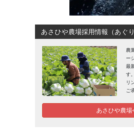
あさひや農場採用情報（あぐ
農
ー
最
す
リ
ご
あさひや農場