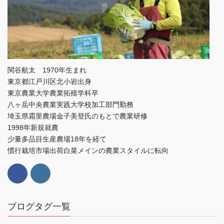
関谷航太 1970年生まれ
東京都江戸川区北小岩出身
東京農業大学農業拓殖学科卒
八ヶ岳中央農業実践大学校加工部門勤務
埼玉県霜里農場金子美登氏のもとで農業研修
1998年新規就農
少量多品目生産農場18年を経て
慣行栽培市場出荷白菜メインの農業スタイルに転向
ブログタグ一覧