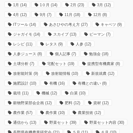
1月
(14)
1０月
(14)
2月
(23)
3月
(12)
4月
(12)
9月
(7)
11月
(18)
12月
(8)
ITツール
(14)
あさひやの考え方
(27)
キャベツ
(9)
ジャガイモ
(14)
スカイプ
(13)
ピーマン
(7)
レシピ
(11)
レタス
(9)
人参
(12)
人参ジュース
(8)
個人記事
(7)
勉強会
(18)
土壌分析
(7)
宅配セット
(19)
提携型有機農家
(8)
放射能対策
(9)
放射能情報
(10)
新規就農
(12)
施肥設計
(10)
有機
(16)
有機との違い
(8)
栽培
(11)
機械
(12)
白菜
(10)
穀物野菜部会企画
(12)
肥料
(12)
資材
(12)
農作業
(57)
農作業
(10)
農業技術
(12)
通信から
(13)
野菜セット
(39)
野菜セット内容
(30)
長野県有機農業研究会
(21)
５月
(11)
６月
(10)