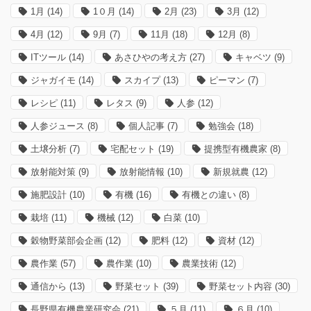
1月
(14)
1０月
(14)
2月
(23)
3月
(12)
4月
(12)
9月
(7)
11月
(18)
12月
(8)
ITツール
(14)
あさひやの考え方
(27)
キャベツ
(9)
ジャガイモ
(14)
スカイプ
(13)
ピーマン
(7)
レシピ
(11)
レタス
(9)
人参
(12)
人参ジュース
(8)
個人記事
(7)
勉強会
(18)
土壌分析
(7)
宅配セット
(19)
提携型有機農家
(8)
放射能対策
(9)
放射能情報
(10)
新規就農
(12)
施肥設計
(10)
有機
(16)
有機との違い
(8)
栽培
(11)
機械
(12)
白菜
(10)
穀物野菜部会企画
(12)
肥料
(12)
資材
(12)
農作業
(57)
農作業
(10)
農業技術
(12)
通信から
(13)
野菜セット
(39)
野菜セット内容
(30)
長野県有機農業研究会
(21)
５月
(11)
６月
(10)