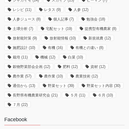
ジャガイモ
(14)
スカイプ
(13)
ピーマン
(7)
レシピ
(11)
レタス
(9)
人参
(12)
人参ジュース
(8)
個人記事
(7)
勉強会
(18)
土壌分析
(7)
宅配セット
(19)
提携型有機農家
(8)
放射能対策
(9)
放射能情報
(10)
新規就農
(12)
施肥設計
(10)
有機
(16)
有機との違い
(8)
栽培
(11)
機械
(12)
白菜
(10)
穀物野菜部会企画
(12)
肥料
(12)
資材
(12)
農作業
(57)
農作業
(10)
農業技術
(12)
通信から
(13)
野菜セット
(39)
野菜セット内容
(30)
長野県有機農業研究会
(21)
５月
(11)
６月
(10)
７月
(22)
Facebook