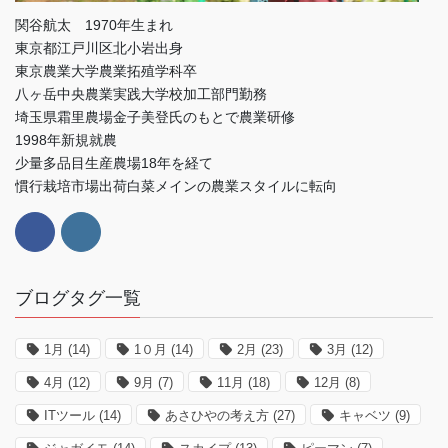
関谷航太 1970年生まれ
東京都江戸川区北小岩出身
東京農業大学農業拓殖学科卒
八ヶ岳中央農業実践大学校加工部門勤務
埼玉県霜里農場金子美登氏のもとで農業研修
1998年新規就農
少量多品目生産農場18年を経て
慣行栽培市場出荷白菜メインの農業スタイルに転向
ブログタグ一覧
1月
(14)
1０月
(14)
2月
(23)
3月
(12)
4月
(12)
9月
(7)
11月
(18)
12月
(8)
ITツール
(14)
あさひやの考え方
(27)
キャベツ
(9)