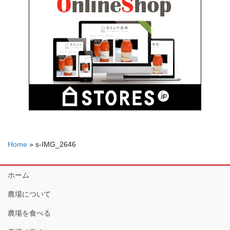
Home
»
s-IMG_2646
ホーム
農場について
農場を食べる