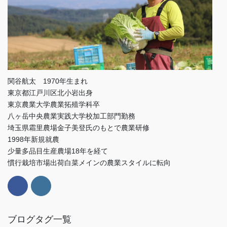
関谷航太 1970年生まれ
東京都江戸川区北小岩出身
東京農業大学農業拓殖学科卒
八ヶ岳中央農業実践大学校加工部門勤務
埼玉県霜里農場金子美登氏のもとで農業研修
1998年新規就農
少量多品目生産農場18年を経て
慣行栽培市場出荷白菜メインの農業スタイルに転向
ブログタグ一覧