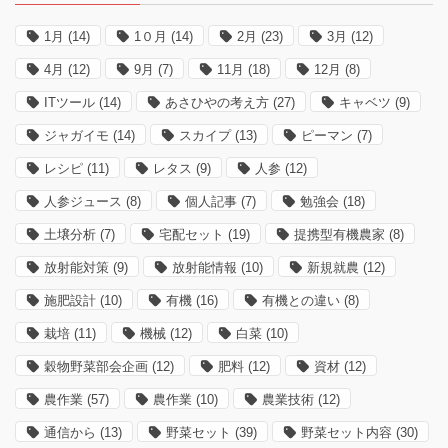
1月
(14)
1０月
(14)
2月
(23)
3月
(12)
4月
(12)
9月
(7)
11月
(18)
12月
(8)
ITツール
(14)
あさひやの考え方
(27)
キャベツ
(9)
ジャガイモ
(14)
スカイプ
(13)
ピーマン
(7)
レシピ
(11)
レタス
(9)
人参
(12)
人参ジュース
(8)
個人記事
(7)
勉強会
(18)
土壌分析
(7)
宅配セット
(19)
提携型有機農家
(8)
放射能対策
(9)
放射能情報
(10)
新規就農
(12)
施肥設計
(10)
有機
(16)
有機との違い
(8)
栽培
(11)
機械
(12)
白菜
(10)
穀物野菜部会企画
(12)
肥料
(12)
資材
(12)
農作業
(57)
農作業
(10)
農業技術
(12)
通信から
(13)
野菜セット
(39)
野菜セット内容
(30)