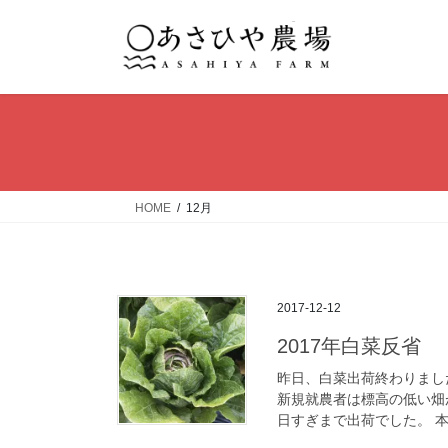
コ
ナ
ン
ビ
テ
ゲ
ン
ー
ツ
シ
へ
ョ
ス
ン
キ
に
ッ
移
HOME
12月
プ
動
2017-12-12
2017年白菜反省
昨日、白菜出荷終わりまし
新規就農者は標高の低い畑が
日すぎまで出荷でした。 本