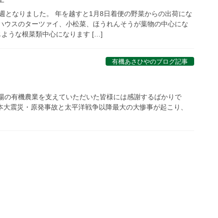
週となりました。 年を越すと1月8日着便の野菜からの出荷にな
はハウスのターツァイ、小松菜、ほうれんそうが葉物の中心にな
じような根菜類中心になります […]
有機あさひやのブログ記事
農場の有機農業を支えていただいた皆様には感謝するばかりで
本大震災・原発事故と太平洋戦争以降最大の大惨事が起こり、