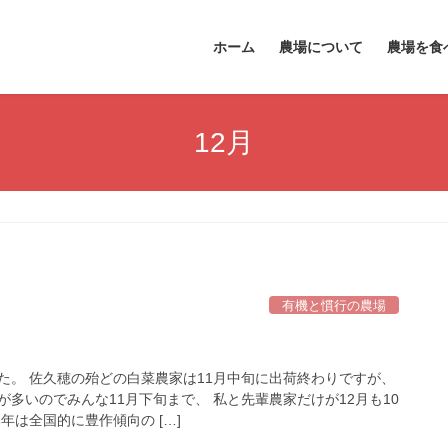
ホーム
農場について
農場を食
12月
有機と慣行の農場
た。 佐久穂の殆どの白菜農家は11月中旬に出荷終わりですが、
多いのでみんな11月下旬まで、 私と先輩農家だけが12月も10
年は全国的に豊作傾向の […]