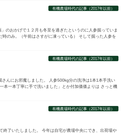
有機農場時代の記事（2017年以前）
画」のおかげで１２月も冬至を過ぎたというのに人参掘っていま
だ時のみ。（午前はさすがに凍っている） そして掘った人参を
有機農場時代の記事（2017年以前）
さんにお邪魔しました。 人参500kg分の洗浄は1本1本手洗い
一本一本丁寧に手で洗いました」とか付加価価よりは さっと機
有機農場時代の記事（2017年以前）
って終了いたしました。 今年は自宅が農場中央にでき、出荷場や