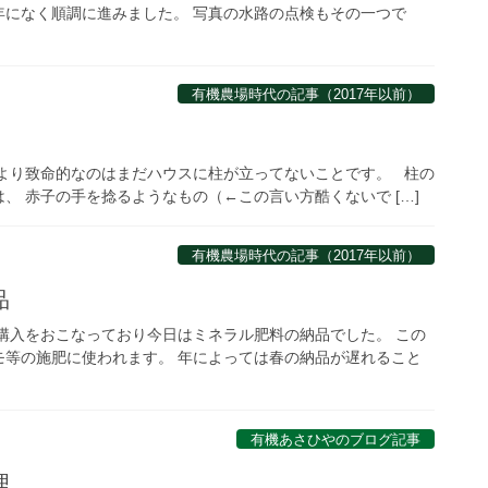
年になく順調に進みました。 写真の水路の点検もその一つで
有機農場時代の記事（2017年以前）
より致命的なのはまだハウスに柱が立ってないことです。 柱の
、 赤子の手を捻るようなもの（←この言い方酷くないで […]
有機農場時代の記事（2017年以前）
品
購入をおこなっており今日はミネラル肥料の納品でした。 この
モ等の施肥に使われます。 年によっては春の納品が遅れること
有機あさひやのブログ記事
理