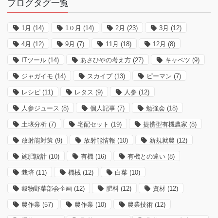
ブログタグ一覧
1月
(14)
1０月
(14)
2月
(23)
3月
(12)
4月
(12)
9月
(7)
11月
(18)
12月
(8)
ITツール
(14)
あさひやの考え方
(27)
キャベツ
(9)
ジャガイモ
(14)
スカイプ
(13)
ピーマン
(7)
レシピ
(11)
レタス
(9)
人参
(12)
人参ジュース
(8)
個人記事
(7)
勉強会
(18)
土壌分析
(7)
宅配セット
(19)
提携型有機農家
(8)
放射能対策
(9)
放射能情報
(10)
新規就農
(12)
施肥設計
(10)
有機
(16)
有機との違い
(8)
栽培
(11)
機械
(12)
白菜
(10)
穀物野菜部会企画
(12)
肥料
(12)
資材
(12)
農作業
(57)
農作業
(10)
農業技術
(12)