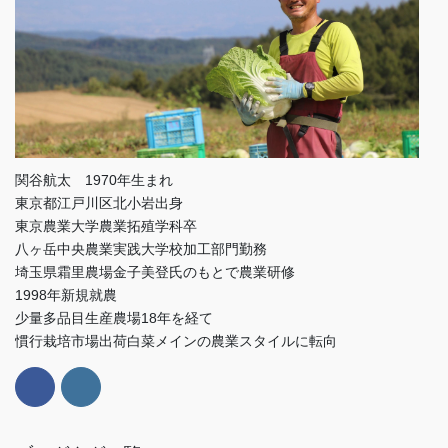
関谷航太 1970年生まれ
東京都江戸川区北小岩出身
東京農業大学農業拓殖学科卒
八ヶ岳中央農業実践大学校加工部門勤務
埼玉県霜里農場金子美登氏のもとで農業研修
1998年新規就農
少量多品目生産農場18年を経て
慣行栽培市場出荷白菜メインの農業スタイルに転向