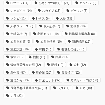
ITツール
(14)
あさひやの考え方
(27)
キャベツ
(9)
ジャガイモ
(14)
スカイプ
(13)
ピーマン
(7)
レシピ
(11)
レタス
(9)
人参
(12)
人参ジュース
(8)
個人記事
(7)
勉強会
(18)
土壌分析
(7)
宅配セット
(19)
提携型有機農家
(8)
放射能対策
(9)
放射能情報
(10)
新規就農
(12)
施肥設計
(10)
有機
(16)
有機との違い
(8)
栽培
(11)
機械
(12)
白菜
(10)
穀物野菜部会企画
(12)
肥料
(12)
資材
(12)
農作業
(57)
農作業
(10)
農業技術
(12)
通信から
(13)
野菜セット
(39)
野菜セット内容
(30)
長野県有機農業研究会
(21)
５月
(11)
６月
(10)
７月
(22)