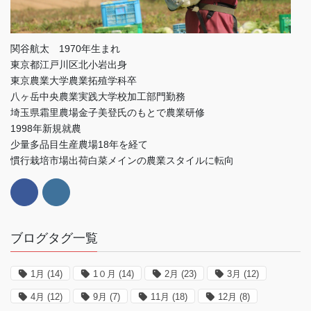
関谷航太 1970年生まれ
東京都江戸川区北小岩出身
東京農業大学農業拓殖学科卒
八ヶ岳中央農業実践大学校加工部門勤務
埼玉県霜里農場金子美登氏のもとで農業研修
1998年新規就農
少量多品目生産農場18年を経て
慣行栽培市場出荷白菜メインの農業スタイルに転向
ブログタグ一覧
1月
(14)
1０月
(14)
2月
(23)
3月
(12)
4月
(12)
9月
(7)
11月
(18)
12月
(8)