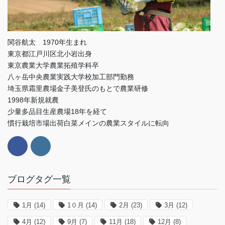
関谷航太 1970年生まれ
東京都江戸川区北小岩出身
東京農業大学農業拓殖学科卒
八ヶ岳中央農業実践大学校加工部門勤務
埼玉県霜里農場金子美登氏のもとで農業研修
1998年新規就農
少量多品目生産農場18年を経て
慣行栽培市場出荷白菜メインの農業スタイルに転向
ブログタグ一覧
1月
(14)
1０月
(14)
2月
(23)
3月
(12)
4月
(12)
9月
(7)
11月
(18)
12月
(8)