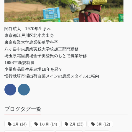
関谷航太 1970年生まれ
東京都江戸川区北小岩出身
東京農業大学農業拓殖学科卒
八ヶ岳中央農業実践大学校加工部門勤務
埼玉県霜里農場金子美登氏のもとで農業研修
1998年新規就農
少量多品目生産農場18年を経て
慣行栽培市場出荷白菜メインの農業スタイルに転向
ブログタグ一覧
1月
(14)
1０月
(14)
2月
(23)
3月
(12)