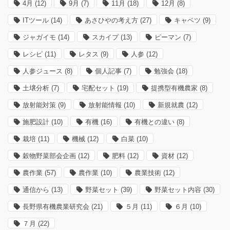
4月
(12)
9月
(7)
11月
(18)
12月
(8)
ITツール
(14)
あさひやの考え方
(27)
キャベツ
(9)
ジャガイモ
(14)
スカイプ
(13)
ピーマン
(7)
レシピ
(11)
レタス
(9)
人参
(12)
人参ジュース
(8)
個人記事
(7)
勉強会
(18)
土壌分析
(7)
宅配セット
(19)
提携型有機農家
(8)
放射能対策
(9)
放射能情報
(10)
新規就農
(12)
施肥設計
(10)
有機
(16)
有機との違い
(8)
栽培
(11)
機械
(12)
白菜
(10)
穀物野菜部会企画
(12)
肥料
(12)
資材
(12)
農作業
(57)
農作業
(10)
農業技術
(12)
通信から
(13)
野菜セット
(39)
野菜セット内容
(30)
長野県有機農業研究会
(21)
５月
(11)
６月
(10)
７月
(22)