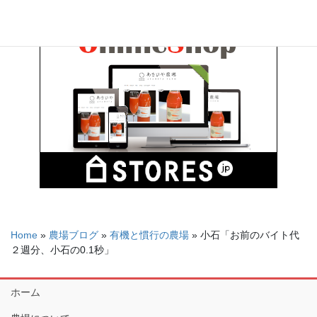
Home
»
農場ブログ
»
有機と慣行の農場
»
小石「お前のバイト代
２週分、小石の0.1秒」
ホーム