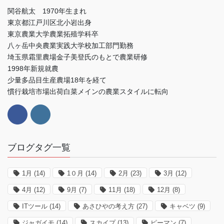
関谷航太 1970年生まれ
東京都江戸川区北小岩出身
東京農業大学農業拓殖学科卒
八ヶ岳中央農業実践大学校加工部門勤務
埼玉県霜里農場金子美登氏のもとで農業研修
1998年新規就農
少量多品目生産農場18年を経て
慣行栽培市場出荷白菜メインの農業スタイルに転向
ブログタグ一覧
1月
(14)
1０月
(14)
2月
(23)
3月
(12)
4月
(12)
9月
(7)
11月
(18)
12月
(8)
ITツール
(14)
あさひやの考え方
(27)
キャベツ
(9)
ジャガイモ
(14)
スカイプ
(13)
ピーマン
(7)