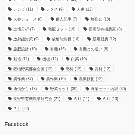
レシピ
(11)
レタス
(9)
人参
(12)
人参ジュース
(8)
個人記事
(7)
勉強会
(18)
土壌分析
(7)
宅配セット
(19)
提携型有機農家
(8)
放射能対策
(9)
放射能情報
(10)
新規就農
(12)
施肥設計
(10)
有機
(16)
有機との違い
(8)
栽培
(11)
機械
(12)
白菜
(10)
穀物野菜部会企画
(12)
肥料
(12)
資材
(12)
農作業
(57)
農作業
(10)
農業技術
(12)
通信から
(13)
野菜セット
(39)
野菜セット内容
(30)
長野県有機農業研究会
(21)
５月
(11)
６月
(10)
７月
(22)
Facebook