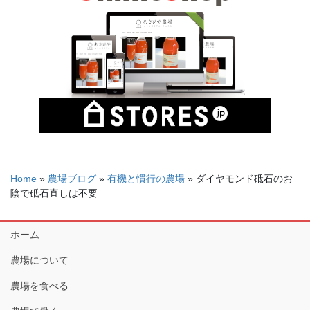
Home
»
農場ブログ
»
有機と慣行の農場
»
ダイヤモンド砥石のお
陰で砥石直しは不要
ホーム
農場について
農場を食べる