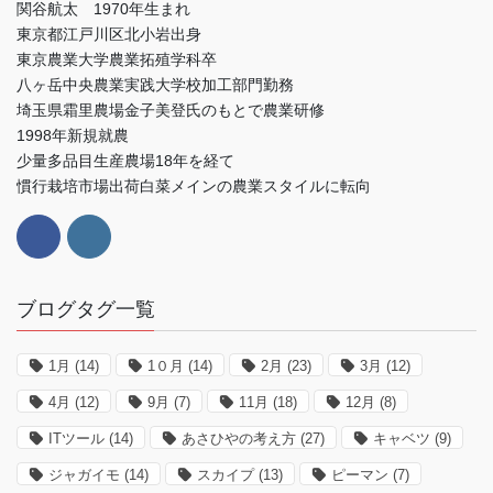
関谷航太 1970年生まれ
東京都江戸川区北小岩出身
東京農業大学農業拓殖学科卒
八ヶ岳中央農業実践大学校加工部門勤務
埼玉県霜里農場金子美登氏のもとで農業研修
1998年新規就農
少量多品目生産農場18年を経て
慣行栽培市場出荷白菜メインの農業スタイルに転向
ブログタグ一覧
1月
(14)
1０月
(14)
2月
(23)
3月
(12)
4月
(12)
9月
(7)
11月
(18)
12月
(8)
ITツール
(14)
あさひやの考え方
(27)
キャベツ
(9)
ジャガイモ
(14)
スカイプ
(13)
ピーマン
(7)