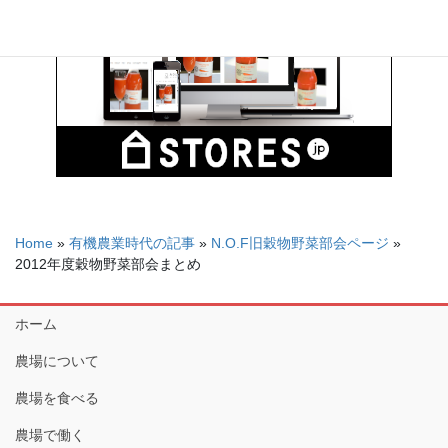
Home
»
有機農業時代の記事
»
N.O.F旧穀物野菜部会ページ
»
2012年度穀物野菜部会まとめ
ホーム
農場について
農場を食べる
農場で働く