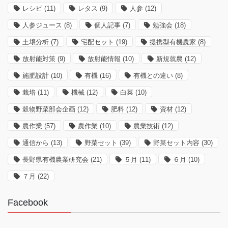
レシピ
(11)
レタス
(9)
人参
(12)
人参ジュース
(8)
個人記事
(7)
勉強会
(18)
土壌分析
(7)
宅配セット
(19)
提携型有機農家
(8)
放射能対策
(9)
放射能情報
(10)
新規就農
(12)
施肥設計
(10)
有機
(16)
有機との違い
(8)
栽培
(11)
機械
(12)
白菜
(10)
穀物野菜部会企画
(12)
肥料
(12)
資材
(12)
農作業
(57)
農作業
(10)
農業技術
(12)
通信から
(13)
野菜セット
(39)
野菜セット内容
(30)
長野県有機農業研究会
(21)
５月
(11)
６月
(10)
７月
(22)
Facebook