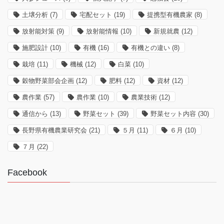
土壌分析
(7)
宅配セット
(19)
提携型有機農家
(8)
放射能対策
(9)
放射能情報
(10)
新規就農
(12)
施肥設計
(10)
有機
(16)
有機との違い
(8)
栽培
(11)
機械
(12)
白菜
(10)
穀物野菜部会企画
(12)
肥料
(12)
資材
(12)
農作業
(57)
農作業
(10)
農業技術
(12)
通信から
(13)
野菜セット
(39)
野菜セット内容
(30)
長野県有機農業研究会
(21)
５月
(11)
６月
(10)
７月
(22)
Facebook