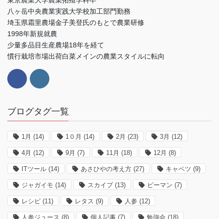
東京農業大学農業拓殖学科卒
八ヶ岳中央農業実践大学校加工部門勤務
埼玉県霜里農場金子美登氏のもとで農業研修
1998年新規就農
少量多品目生産農場18年を経て
慣行栽培市場出荷白菜メインの農業スタイルに転向
ブログタグ一覧
1月
(14)
1０月
(14)
2月
(23)
3月
(12)
4月
(12)
9月
(7)
11月
(18)
12月
(8)
ITツール
(14)
あさひやの考え方
(27)
キャベツ
(9)
ジャガイモ
(14)
スカイプ
(13)
ピーマン
(7)
レシピ
(11)
レタス
(9)
人参
(12)
人参ジュース
(8)
個人記事
(7)
勉強会
(18)