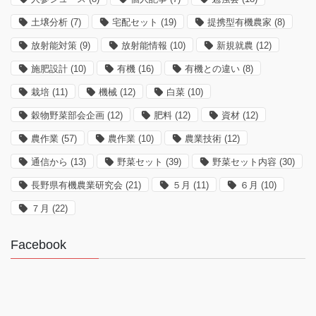
土壌分析
(7)
宅配セット
(19)
提携型有機農家
(8)
放射能対策
(9)
放射能情報
(10)
新規就農
(12)
施肥設計
(10)
有機
(16)
有機との違い
(8)
栽培
(11)
機械
(12)
白菜
(10)
穀物野菜部会企画
(12)
肥料
(12)
資材
(12)
農作業
(57)
農作業
(10)
農業技術
(12)
通信から
(13)
野菜セット
(39)
野菜セット内容
(30)
長野県有機農業研究会
(21)
５月
(11)
６月
(10)
７月
(22)
Facebook