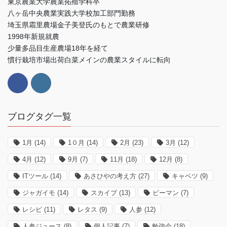
東京農業大学農業拓殖学科卒
八ヶ岳中央農業実践大学校加工部門勤務
埼玉県霜里農場金子美登氏のもとで農業研修
1998年新規就農
少量多品目生産農場18年を経て
慣行栽培市場出荷白菜メインの農業スタイルに転向
ブログタグ一覧
1月
(14)
1０月
(14)
2月
(23)
3月
(12)
4月
(12)
9月
(7)
11月
(18)
12月
(8)
ITツール
(14)
あさひやの考え方
(27)
キャベツ
(9)
ジャガイモ
(14)
スカイプ
(13)
ピーマン
(7)
レシピ
(11)
レタス
(9)
人参
(12)
人参ジュース
(8)
個人記事
(7)
勉強会
(18)