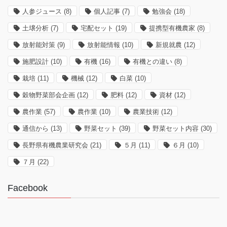
人参ジュース
(8)
個人記事
(7)
勉強会
(18)
土壌分析
(7)
宅配セット
(19)
提携型有機農家
(8)
放射能対策
(9)
放射能情報
(10)
新規就農
(12)
施肥設計
(10)
有機
(16)
有機との違い
(8)
栽培
(11)
機械
(12)
白菜
(10)
穀物野菜部会企画
(12)
肥料
(12)
資材
(12)
農作業
(57)
農作業
(10)
農業技術
(12)
通信から
(13)
野菜セット
(39)
野菜セット内容
(30)
長野県有機農業研究会
(21)
５月
(11)
６月
(10)
７月
(22)
Facebook