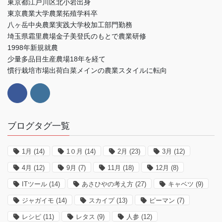
東京都江戸川区北小岩出身
東京農業大学農業拓殖学科卒
八ヶ岳中央農業実践大学校加工部門勤務
埼玉県霜里農場金子美登氏のもとで農業研修
1998年新規就農
少量多品目生産農場18年を経て
慣行栽培市場出荷白菜メインの農業スタイルに転向
ブログタグ一覧
1月
(14)
1０月
(14)
2月
(23)
3月
(12)
4月
(12)
9月
(7)
11月
(18)
12月
(8)
ITツール
(14)
あさひやの考え方
(27)
キャベツ
(9)
ジャガイモ
(14)
スカイプ
(13)
ピーマン
(7)
レシピ
(11)
レタス
(9)
人参
(12)