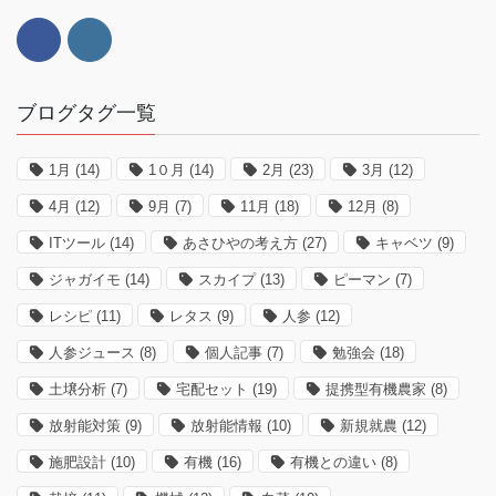
ブログタグ一覧
1月
(14)
1０月
(14)
2月
(23)
3月
(12)
4月
(12)
9月
(7)
11月
(18)
12月
(8)
ITツール
(14)
あさひやの考え方
(27)
キャベツ
(9)
ジャガイモ
(14)
スカイプ
(13)
ピーマン
(7)
レシピ
(11)
レタス
(9)
人参
(12)
人参ジュース
(8)
個人記事
(7)
勉強会
(18)
土壌分析
(7)
宅配セット
(19)
提携型有機農家
(8)
放射能対策
(9)
放射能情報
(10)
新規就農
(12)
施肥設計
(10)
有機
(16)
有機との違い
(8)