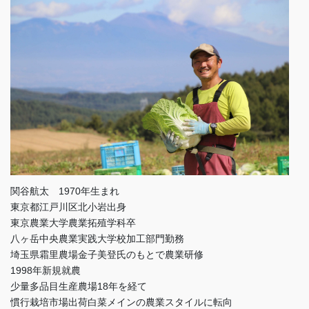
関谷航太 1970年生まれ
東京都江戸川区北小岩出身
東京農業大学農業拓殖学科卒
八ヶ岳中央農業実践大学校加工部門勤務
埼玉県霜里農場金子美登氏のもとで農業研修
1998年新規就農
少量多品目生産農場18年を経て
慣行栽培市場出荷白菜メインの農業スタイルに転向