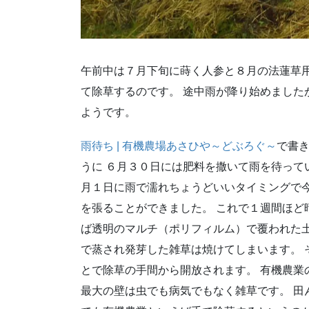
午前中は７月下旬に蒔く人参と８月の法蓮草用
て除草するのです。 途中雨が降り始めました
ようです。
雨待ち | 有機農場あさひや～どぶろぐ～
で書
うに ６月３０日には肥料を撒いて雨を待って
月１日に雨で濡れちょうどいいタイミングで
を張ることができました。 これで１週間ほど
ば透明のマルチ（ポリフィルム）で覆われた
で蒸され発芽した雑草は焼けてしまいます。 
とで除草の手間から開放されます。 有機農業
最大の壁は虫でも病気でもなく雑草です。 田