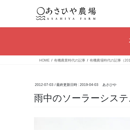
コ
ナ
ン
ビ
テ
ゲ
ン
ー
ツ
シ
へ
ョ
ス
ン
キ
に
ッ
移
HOME
有機農業時代の記事
有機農場時代の記事（20
プ
動
2012-07-03
/ 最終更新日時 :
2019-04-03
あさひや
雨中のソーラーシステ