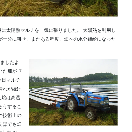
に太陽熱マルチを一気に張りました。 太陽熱を利用し
が十分に耕せ、またある程度、畑への水分補給になった
きましたよ
いた畑が ７
今日マルチ
晴れが続け
土壌は高温
そうするこ
の技術上の
んぼでも畑