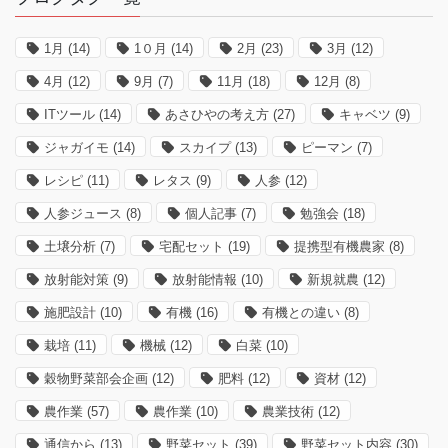
1月
(14)
1０月
(14)
2月
(23)
3月
(12)
4月
(12)
9月
(7)
11月
(18)
12月
(8)
ITツール
(14)
あさひやの考え方
(27)
キャベツ
(9)
ジャガイモ
(14)
スカイプ
(13)
ピーマン
(7)
レシピ
(11)
レタス
(9)
人参
(12)
人参ジュース
(8)
個人記事
(7)
勉強会
(18)
土壌分析
(7)
宅配セット
(19)
提携型有機農家
(8)
放射能対策
(9)
放射能情報
(10)
新規就農
(12)
施肥設計
(10)
有機
(16)
有機との違い
(8)
栽培
(11)
機械
(12)
白菜
(10)
穀物野菜部会企画
(12)
肥料
(12)
資材
(12)
農作業
(57)
農作業
(10)
農業技術
(12)
通信から
(13)
野菜セット
(39)
野菜セット内容
(30)