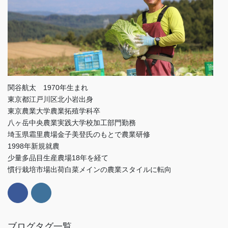
関谷航太 1970年生まれ
東京都江戸川区北小岩出身
東京農業大学農業拓殖学科卒
八ヶ岳中央農業実践大学校加工部門勤務
埼玉県霜里農場金子美登氏のもとで農業研修
1998年新規就農
少量多品目生産農場18年を経て
慣行栽培市場出荷白菜メインの農業スタイルに転向
ブログタグ一覧