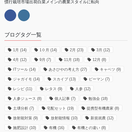
慣行栽培市場出荷白菜メインの農業スタイルに転向
ブログタグ一覧
1月
(14)
1０月
(14)
2月
(23)
3月
(12)
4月
(12)
9月
(7)
11月
(18)
12月
(8)
ITツール
(14)
あさひやの考え方
(27)
キャベツ
(9)
ジャガイモ
(14)
スカイプ
(13)
ピーマン
(7)
レシピ
(11)
レタス
(9)
人参
(12)
人参ジュース
(8)
個人記事
(7)
勉強会
(18)
土壌分析
(7)
宅配セット
(19)
提携型有機農家
(8)
放射能対策
(9)
放射能情報
(10)
新規就農
(12)
施肥設計
(10)
有機
(16)
有機との違い
(8)