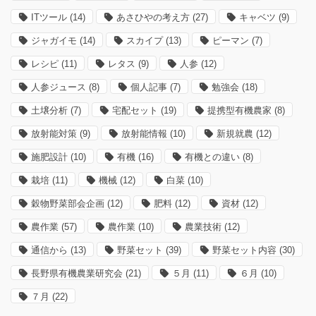
ITツール
(14)
あさひやの考え方
(27)
キャベツ
(9)
ジャガイモ
(14)
スカイプ
(13)
ピーマン
(7)
レシピ
(11)
レタス
(9)
人参
(12)
人参ジュース
(8)
個人記事
(7)
勉強会
(18)
土壌分析
(7)
宅配セット
(19)
提携型有機農家
(8)
放射能対策
(9)
放射能情報
(10)
新規就農
(12)
施肥設計
(10)
有機
(16)
有機との違い
(8)
栽培
(11)
機械
(12)
白菜
(10)
穀物野菜部会企画
(12)
肥料
(12)
資材
(12)
農作業
(57)
農作業
(10)
農業技術
(12)
通信から
(13)
野菜セット
(39)
野菜セット内容
(30)
長野県有機農業研究会
(21)
５月
(11)
６月
(10)
７月
(22)