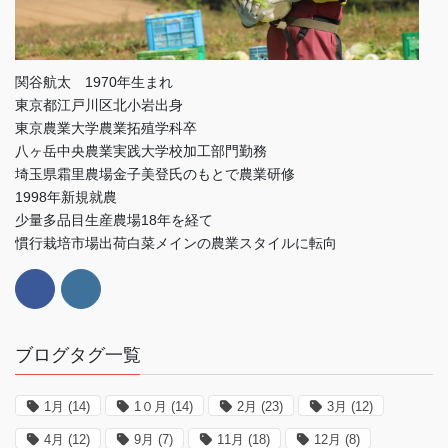
関谷航太 1970年生まれ
東京都江戸川区北小岩出身
東京農業大学農業拓殖学科卒
八ヶ岳中央農業実践大学校加工部門勤務
埼玉県霜里農場金子美登氏のもとで農業研修
1998年新規就農
少量多品目生産農場18年を経て
慣行栽培市場出荷白菜メインの農業スタイルに転向
ブログタグ一覧
1月
(14)
1０月
(14)
2月
(23)
3月
(12)
4月
(12)
9月
(7)
11月
(18)
12月
(8)