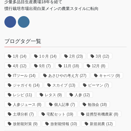
少量多品目生産農場18年を経て
慣行栽培市場出荷白菜メインの農業スタイルに転向
ブログタグ一覧
1月
(14)
1０月
(14)
2月
(23)
3月
(12)
4月
(12)
9月
(7)
11月
(18)
12月
(8)
ITツール
(14)
あさひやの考え方
(27)
キャベツ
(9)
ジャガイモ
(14)
スカイプ
(13)
ピーマン
(7)
レシピ
(11)
レタス
(9)
人参
(12)
人参ジュース
(8)
個人記事
(7)
勉強会
(18)
土壌分析
(7)
宅配セット
(19)
提携型有機農家
(8)
放射能対策
(9)
放射能情報
(10)
新規就農
(12)